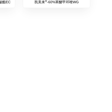
®
酸酯EC
凯美来
-60%苯醚甲环唑WG