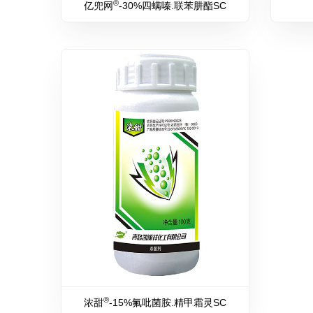
®
亿兜网
-30%四螨嗪.联苯肼酯SC
®
浓甜
-15%氟吡菌胺.精甲霜灵SC