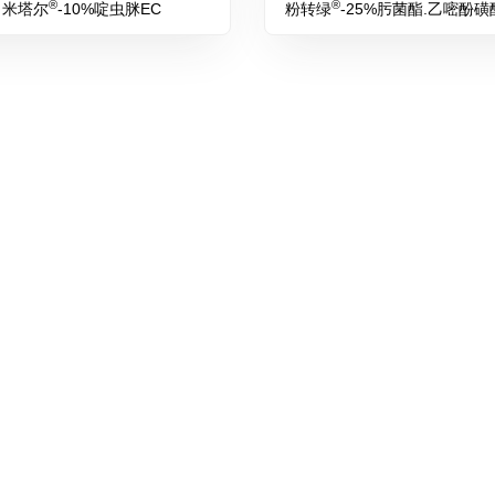
®
®
米塔尔
-10%啶虫脒EC
粉转绿
-25%肟菌酯.乙嘧酚磺